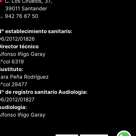
C. Los Ciruelos, 37,
39011 Santander
942 76 67 50
N° establecimiento sanitario:
06/2012/01826
Director técnico
Alfonso Iñigo Garay
n°col 6319
Sustituto:
Lara Peña Rodríguez
n°col 29477
Nº de registro sanitario Audiologia:
06/2012/01827
Audiologia:
Alfonso Iñigo Garay