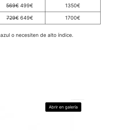
569€
499€
1350€
729€
649€
1700€
azul o necesiten de alto índice.
Abrir en galería