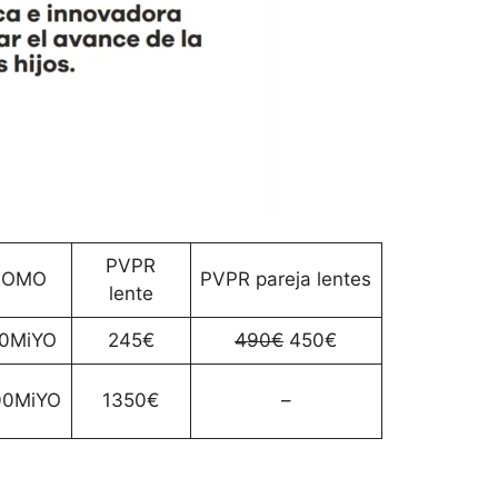
PVPR
ROMO
PVPR pareja lentes
lente
0MiYO
245€
490€
450€
0MiYO
1350€
–