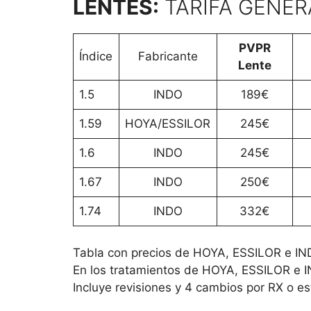
LENTES:
TARIFA GENER
PVPR
Índice
Fabricante
Lente
1.5
INDO
189€
1.59
HOYA/ESSILOR
245€
1.6
INDO
245€
1.67
INDO
250€
1.74
INDO
332€
Tabla con precios de HOYA, ESSILOR e INDO.
En los tratamientos de HOYA, ESSILOR e IN
Incluye revisiones y 4 cambios por RX o e