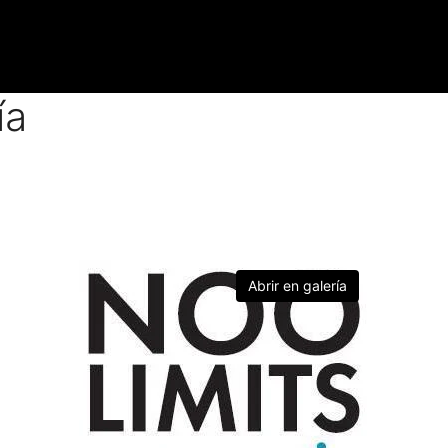
ía
Abrir en galería