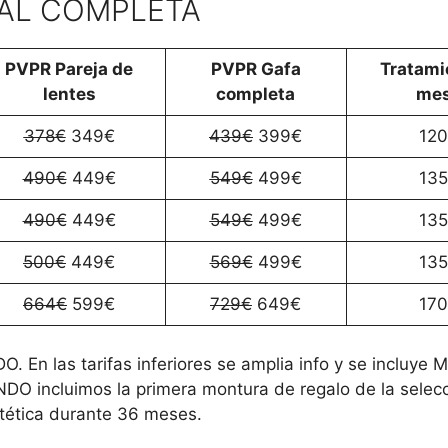
AL COMPLETA
PVPR Pareja de
PVPR Gafa
Tratami
lentes
completa
me
378€
349€
439€
399€
12
490€
449€
549€
499€
13
490€
449€
549€
499€
13
500€
449€
569€
499€
13
664€
599€
729€
649€
17
 En las tarifas inferiores se amplia info y se incluye 
DO incluimos la primera montura de regalo de la selecc
stética durante 36 meses.