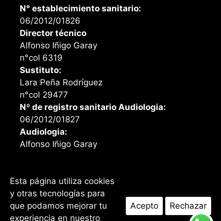
N° establecimiento sanitario:
06/2012/01826
Director técnico
Alfonso Iñigo Garay
n°col 6319
Sustituto:
Lara Peña Rodríguez
n°col 29477
Nº de registro sanitario Audiologia:
06/2012/01827
Audiologia:
Alfonso Iñigo Garay
Esta página utiliza cookies
Facebook
Instagram
y otras tecnologías para
que podamos mejorar tu
Acepto
Rechazar
I ©2026 Opticalia Santander. Todos los derechos
reservados I
Aviso Legal
I
Política de privacidad
I
Política de
experiencia en nuestro