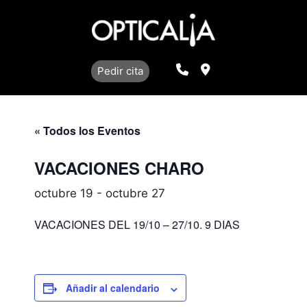
Saltar
al
contenido
Llamar
Localización
Pedir cita
« Todos los Eventos
VACACIONES CHARO
octubre 19
-
octubre 27
VACACIONES DEL 19/10 – 27/10. 9 DIAS
Añadir al calendario