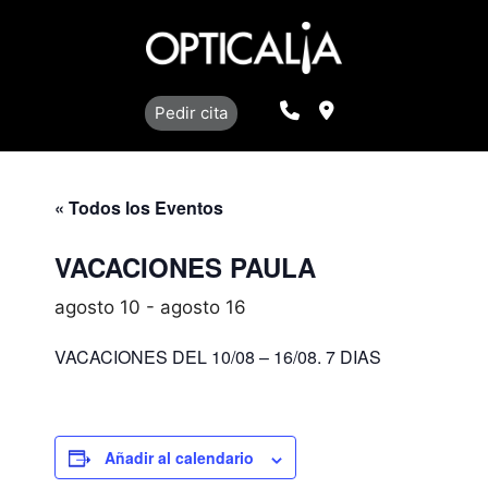
Saltar
al
contenido
Llamar
Localización
Pedir cita
« Todos los Eventos
VACACIONES PAULA
agosto 10
-
agosto 16
VACACIONES DEL 10/08 – 16/08. 7 DIAS
Añadir al calendario