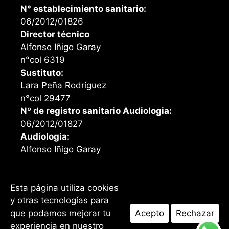
N° establecimiento sanitario:
06/2012/01826
Director técnico
Alfonso Iñigo Garay
n°col 6319
Sustituto:
Lara Peña Rodríguez
n°col 29477
Nº de registro sanitario Audiologia:
06/2012/01827
Audiologia:
Alfonso Iñigo Garay
Esta página utiliza cookies
Facebook
Instagram
y otras tecnologías para
que podamos mejorar tu
Acepto
Rechazar
I ©2026 Opticalia Santander. Todos los derechos
reservados I
Aviso Legal
I
Política de privacidad
I
Política de
experiencia en nuestro