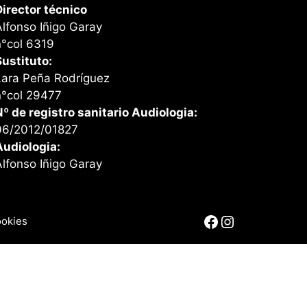
Director técnico
Alfonso Iñigo Garay
n°col 6319
Sustituto:
Lara Peña Rodríguez
n°col 29477
Nº de registro sanitario Audiologia:
06/2012/01827
Audiologia:
Alfonso Iñigo Garay
Facebook
Instagram
ookies