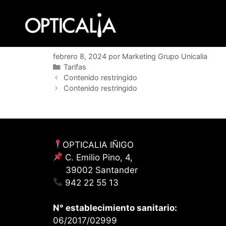
Saltar
al
contenido
febrero 8, 2024
por
Marketing Grupo Unicalia
Categorías
Tarifas
Contenido restringido
Contenido restringido
OPTICALIA IÑIGO
C. Emilio Pino, 4,
39002 Santander
942 22 55 13
N° establecimiento sanitario:
06/2017/02999