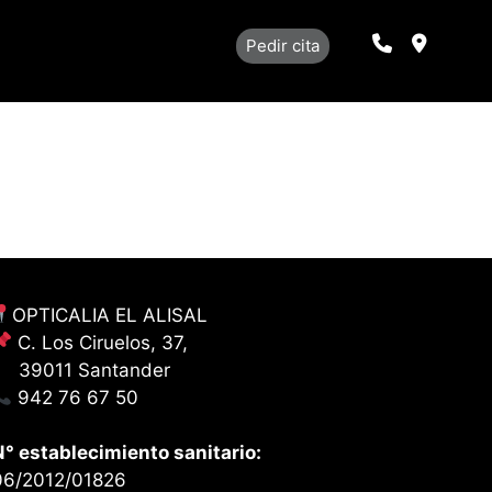
Llamar
Localiza
Pedir cita
OPTICALIA EL ALISAL
C. Los Ciruelos, 37,
39011 Santander
942 76 67 50
N° establecimiento sanitario:
06/2012/01826